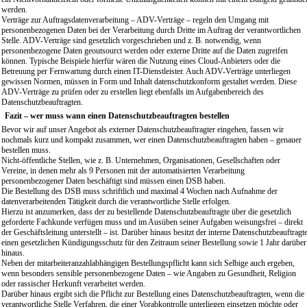
werden.
Verträge zur Auftragsdatenverarbeitung – ADV-Verträge – regeln den Umgang mit
personenbezogenen Daten bei der Verarbeitung durch Dritte im Auftrag der verantwortlichen
Stelle. ADV-Verträge sind gesetzlich vorgeschrieben und z. B. notwendig, wenn
personenbezogene Daten geoutsourct werden oder externe Dritte auf die Daten zugreifen
können. Typische Beispiele hierfür wären die Nutzung eines Cloud-Anbieters oder die
Betreuung per Fernwartung durch einen IT-Dienstleister. Auch ADV-Verträge unterliegen
gewissen Normen, müssen in Form und Inhalt datenschutzkonform gestaltet werden. Diese
ADV-Verträge zu prüfen oder zu erstellen liegt ebenfalls im Aufgabenbereich des
Datenschutzbeauftragten.
Fazit – wer muss wann einen Datenschutzbeauftragten bestellen
Bevor wir auf unser Angebot als externer Datenschutzbeauftragter eingehen, fassen wir
nochmals kurz und kompakt zusammen, wer einen Datenschutzbeauftragten haben – genauer
bestellen muss.
Nicht-öffentliche Stellen, wie z. B. Unternehmen, Organisationen, Gesellschaften oder
Vereine, in denen mehr als 9 Personen mit der automatisierten Verarbeitung
personenbezogener Daten beschäftigt sind müssen einen DSB haben.
Die Bestellung des DSB muss schriftlich und maximal 4 Wochen nach Aufnahme der
datenverarbeitenden Tätigkeit durch die verantwortliche Stelle erfolgen.
Hierzu ist anzumerken, dass der zu bestellende Datenschutzbeauftragte über die gesetzlich
geforderte Fachkunde verfügen muss und im Ausüben seiner Aufgaben weisungsfrei – direkt
der Geschäftsleitung unterstellt – ist. Darüber hinaus besitzt der interne Datenschutzbeauftragt
einen gesetzlichen Kündigungsschutz für den Zeitraum seiner Bestellung sowie 1 Jahr darüber
hinaus.
Neben der mitarbeiteranzahlabhängigen Bestellungspflicht kann sich Selbige auch ergeben,
wenn besonders sensible personenbezogene Daten – wie Angaben zu Gesundheit, Religion
oder rassischer Herkunft verarbeitet werden.
Darüber hinaus ergibt sich die Pflicht zur Bestellung eines Datenschutzbeauftragten, wenn die
verantwortliche Stelle Verfahren, die einer Vorabkontrolle unterliegen einsetzen möchte oder