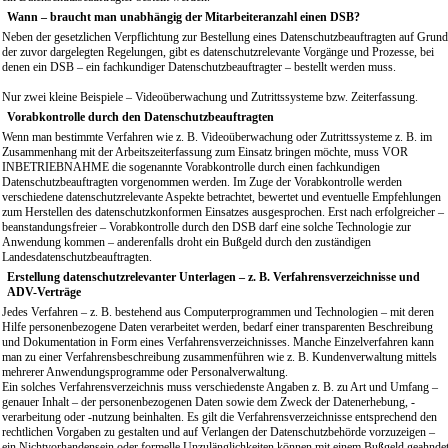
Wann – braucht man unabhängig der Mitarbeiteranzahl einen DSB?
Neben der gesetzlichen Verpflichtung zur Bestellung eines Datenschutzbeauftragten auf Grund
der zuvor dargelegten Regelungen, gibt es datenschutzrelevante Vorgänge und Prozesse, bei
denen ein DSB – ein fachkundiger Datenschutzbeauftragter – bestellt werden muss.
Nur zwei kleine Beispiele – Videoüberwachung und Zutrittssysteme bzw. Zeiterfassung.
Vorabkontrolle durch den Datenschutzbeauftragten
Wenn man bestimmte Verfahren wie z. B. Videoüberwachung oder Zutrittssysteme z. B. im
Zusammenhang mit der Arbeitszeiterfassung zum Einsatz bringen möchte, muss VOR
INBETRIEBNAHME die sogenannte Vorabkontrolle durch einen fachkundigen
Datenschutzbeauftragten vorgenommen werden. Im Zuge der Vorabkontrolle werden
verschiedene datenschutzrelevante Aspekte betrachtet, bewertet und eventuelle Empfehlungen
zum Herstellen des datenschutzkonformen Einsatzes ausgesprochen. Erst nach erfolgreicher –
beanstandungsfreier – Vorabkontrolle durch den DSB darf eine solche Technologie zur
Anwendung kommen – anderenfalls droht ein Bußgeld durch den zuständigen
Landesdatenschutzbeauftragten.
Erstellung datenschutzrelevanter Unterlagen – z. B. Verfahrensverzeichnisse und
ADV-Verträge
Jedes Verfahren – z. B. bestehend aus Computerprogrammen und Technologien – mit deren
Hilfe personenbezogene Daten verarbeitet werden, bedarf einer transparenten Beschreibung
und Dokumentation in Form eines Verfahrensverzeichnisses. Manche Einzelverfahren kann
man zu einer Verfahrensbeschreibung zusammenführen wie z. B. Kundenverwaltung mittels
mehrerer Anwendungsprogramme oder Personalverwaltung.
Ein solches Verfahrensverzeichnis muss verschiedenste Angaben z. B. zu Art und Umfang –
genauer Inhalt – der personenbezogenen Daten sowie dem Zweck der Datenerhebung, -
verarbeitung oder -nutzung beinhalten. Es gilt die Verfahrensverzeichnisse entsprechend den
rechtlichen Vorgaben zu gestalten und auf Verlangen der Datenschutzbehörde vorzuzeigen –
ein Nichtvorhandensein oder formelle Unzulänglichkeiten können mit einem Bußgeld geahnde