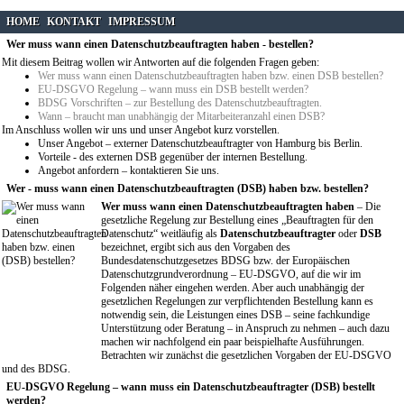
HOME
KONTAKT
IMPRESSUM
Wer muss wann einen Datenschutzbeauftragten haben - bestellen?
Mit diesem Beitrag wollen wir Antworten auf die folgenden Fragen geben:
Wer muss wann einen Datenschutzbeauftragten haben bzw. einen DSB bestellen?
EU-DSGVO Regelung – wann muss ein DSB bestellt werden?
BDSG Vorschriften – zur Bestellung des Datenschutzbeauftragten.
Wann – braucht man unabhängig der Mitarbeiteranzahl einen DSB?
Im Anschluss wollen wir uns und unser Angebot kurz vorstellen.
Unser Angebot – externer Datenschutzbeauftragter von Hamburg bis Berlin.
Vorteile - des externen DSB gegenüber der internen Bestellung.
Angebot anfordern – kontaktieren Sie uns.
Wer - muss wann einen Datenschutzbeauftragten (DSB) haben bzw. bestellen?
Wer muss wann einen Datenschutzbeauftragten haben
– Die
gesetzliche Regelung zur Bestellung eines „Beauftragten für den
Datenschutz“ weitläufig als
Datenschutzbeauftragter
oder
DSB
bezeichnet, ergibt sich aus den Vorgaben des
Bundesdatenschutzgesetzes BDSG bzw. der Europäischen
Datenschutzgrundverordnung – EU-DSGVO, auf die wir im
Folgenden näher eingehen werden. Aber auch unabhängig der
gesetzlichen Regelungen zur verpflichtenden Bestellung kann es
notwendig sein, die Leistungen eines DSB – seine fachkundige
Unterstützung oder Beratung – in Anspruch zu nehmen – auch dazu
machen wir nachfolgend ein paar beispielhafte Ausführungen.
Betrachten wir zunächst die gesetzlichen Vorgaben der EU-DSGVO
und des BDSG.
EU-DSGVO Regelung – wann muss ein Datenschutzbeauftragter (DSB) bestellt
werden?