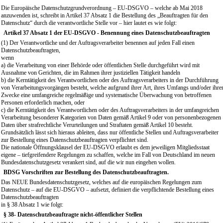
Die Europäische Datenschutzgrundverordnung – EU-DSGVO – welche ab Mai 2018
anzuwenden ist, schreibt in Artikel 37 Absatz 1 die Bestellung des „Beauftragten für den
Datenschutz“ durch die verantwortliche Stelle vor – hier lautet es wie folgt:
Artikel 37 Absatz 1 der EU-DSGVO - Benennung eines Datenschutzbeauftragten
(1) Der Verantwortliche und der Auftragsverarbeiter benennen auf jeden Fall einen
Datenschutzbeauftragten,
wenn
a) die Verarbeitung von einer Behörde oder öffentlichen Stelle durchgeführt wird mit
Ausnahme von Gerichten, die im Rahmen ihrer justiziellen Tätigkeit handeln
b) die Kerntätigkeit des Verantwortlichen oder des Auftragsverarbeiters in der Durchführung
von Verarbeitungsvorgängen besteht, welche aufgrund ihrer Art, ihres Umfangs und/oder ihre
Zwecke eine umfangreiche regelmäßige und systematische Überwachung von betroffenen
Personen erforderlich machen, oder
c) die Kerntätigkeit des Verantwortlichen oder des Auftragsverarbeiters in der umfangreichen
Verarbeitung besonderer Kategorien von Daten gemäß Artikel 9 oder von personenbezogenen
Daten über strafrechtliche Verurteilungen und Straftaten gemäß Artikel 10 besteht.
Grundsätzlich lässt sich hieraus ableiten, dass nur öffentliche Stellen und Auftragsverarbeiter
zur Bestellung eines Datenschutzbeauftragten verpflichtet sind.
Die nationale Öffnungsklausel der EU-DSGVO erlaubt es dem jeweiligen Mitgliedsstaat
eigene – tiefgreifendere Regelungen zu schaffen, welche im Fall von Deutschland im neuen
Bundesdatenschutzgesetz verankert sind, auf die wir nun eingehen wollen.
BDSG Vorschriften zur Bestellung des Datenschutzbeauftragten.
Das NEUE Bundesdatenschutzgesetz, welches auf die europäischen Regelungen zum
Datenschutz – auf die EU-DSGVO – aufsetzt, definiert die verpflichtende Bestellung eines
Datenschutzbeauftragten
in § 38 Absatz 1 wie folgt:
§ 38- Datenschutzbeauftragte nicht-öffentlicher Stellen