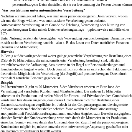
Namens – wie z. B. Kfz-Kennzeichen und Personalnummer können
personenbezogene Daten darstellen, da sie zur Bestimmung der Person dienen können
Was versteht man unter automatisierter Verarbeitung?
Nachdem wir nun geklärt haben, was man unter personenbezogenen Daten versteht, wollen
wir uns der Frage widmen, was automatisierte Verarbeitung genau bedeutet.
Automatisierte Verarbeitung ist im Grunde die Erhebung, Verarbeitung oder Nutzung von
personenbezogenen Daten mittels Datenverarbeitungsanlage – typischerweise mit Hilfe eines
PC’s.
Unter Nutzung versteht der Gesetzgeber jede Verwendung personenbezogener Daten, insowei
es sich nicht um Verarbeitung handelt – also z. B. das Lesen von Daten natürlicher Personen
(Kunden und Mitarbeitern).
Hinweis:
In Bezug auf die vorliegende und weiter gültige gesetzliche Verpflichtung zur Bestellung eines
DSB ab 10 Mitarbeitern, die mit automatisierter Verarbeitung beauftragt sind, hält sich
irrtümlicherweise die Auffassung, dass hiervon in der Regel nur Personalabteilungen und
Kundenbetreuer tangiert werden. Doch dem ist nicht so, denn es zählt schon der Fakt, dass die
theoretische Möglichkeit der Verarbeitung (der Zugriff) auf personenbezogene Daten durch
mehr als 9 natürliche Personen gegeben ist.
Beispiel:
Im Unternehmen X gibt es 20 Mitarbeiter. 5 der Mitarbeiter arbeiten im Büro bzw. der
Verwaltung und verarbeiten Kunden- und Mitarbeiterdaten. Die anderen 15 Mitarbeiter
arbeiten in der Produktion und stellen Möbel für Firmen- und Privatkunden her. Grundsätzlich
würde man hier davon ausgehen, dass dieses Unternehmen nicht zur Bestellung eines
Datenschutzbeauftragten verpflichtet ist. Jedoch ist das Computerprogramm, die eingesetzte
Software mit einem Schönheitsfehler behaftet. Zwar werden die Produktionsaufträge
anonymisiert mit Produktionsauftragsnummern und ohne Angaben zum Besteller ausgegeben,
aber der Bereich der Kundenverwaltung wäre auch durch die Mitarbeiter in der Produktion
einsehbar. Somit – reinweg durch den Umstand, dass der Zugriff auf die personenbezogenen
Kundendaten möglich ist, müsste entweder eine softwareseitige Anpassung geschaffen oder
ein Datenschutzbeauftragter bestellt werden.