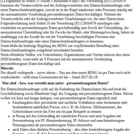
(1) Ergänzend zu Artikel 37 Absatz 1 Buchstabe b und c der Verordnung (EU) 2016/679
benennen der Verantwortliche und der Auftragsverarbeiter eine Datenschutzbeauftragte oder
einen Datenschutzbeauftragten, soweit sie in der Regel mindestens zehn Personen ständig mit
der automatisierten Verarbeitung personenbezogener Daten beschäftigen. Nehmen der
Verantwortliche oder der Auftragsverarbeiter Verarbeitungen vor, die einer Datenschutz-
Folgenabschätzung nach Artikel 35 der Verordnung (EU) 2016/679 unterliegen oder
verarbeiten sie personenbezogene Daten geschäftsmäßig zum Zweck der Übermittlung, der
anonymisierten Übermittlung oder für Zwecke der Markt- oder Meinungsforschung, haben sie
unabhängig von der Anzahl der mit der Verarbeitung beschäftigten Personen eine
Datenschutzbeauftragte oder einen Datenschutzbeauftragten zu benennen.
Somit bleibt die bisherige Regelung des BDSG zur verpflichtenden Bestellung eines
Datenschutzbeauftragten weitgehend unverändert bestehen.
Nicht-öffentliche Stellen, wie Unternehmen, Organisationen und Vereine müssen also einen
DSB bestellen, wenn mehr als 9 Personen mit der automatisierten Verarbeitung
personenbezogener Daten beschäftigt sind.
Hinweis:
Der aktuell vorliegende – zuvor zitierte – Text aus dem neuen BDSG ist per Dato noch nicht
verabschiedet – stellt einen Gesetzesentwurf dar – Stand 2017-02-18.
Was sind – bzw. was versteht man unter - personenbezogenen Daten?
Der Datenschutzbeauftragte wirkt auf die Einhaltung des Datenschutzes hin und berät die
Geschäftsleitung sowie Mitarbeiter bzgl. des Umgangs mit personenbezogenen Daten. Hierzu
wollen wir kurz und knapp darlegen, was personenbezogene Daten eigentlich sind.
Einzelangaben über persönliche und sachliche Verhältnisse einer bestimmten oder
bestimmbaren natürlichen Person, wie z. B. die Adresse, Telefonnummer, das
Geburtsdatum sowie das Foto um ein paar Beispiele zu nennen
in Bezug auf den Arbeitsalltag der natürlichen Person sind auch Angaben mit
Personenbezug wie PC-Benutzerkennung, IP-Adresse und maschinenbezogene
Nutzungszeiten als personenbezogene Daten einzustufen
auch Daten ohne direkten Personenbezug – also ohne kontextbezogene Angabe des