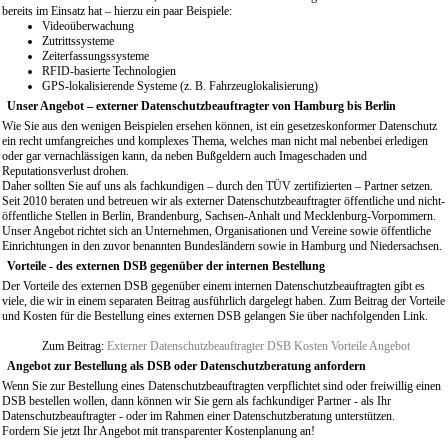
bereits im Einsatz hat – hierzu ein paar Beispiele:
Videoüberwachung
Zutrittssysteme
Zeiterfassungssysteme
RFID-basierte Technologien
GPS-lokalisierende Systeme (z. B. Fahrzeuglokalisierung)
Unser Angebot – externer Datenschutzbeauftragter von Hamburg bis Berlin
Wie Sie aus den wenigen Beispielen ersehen können, ist ein gesetzeskonformer Datenschutz
ein recht umfangreiches und komplexes Thema, welches man nicht mal nebenbei erledigen
oder gar vernachlässigen kann, da neben Bußgeldern auch Imageschaden und
Reputationsverlust drohen.
Daher sollten Sie auf uns als fachkundigen – durch den TÜV zertifizierten – Partner setzen.
Seit 2010 beraten und betreuen wir als externer Datenschutzbeauftragter öffentliche und nicht-
öffentliche Stellen in Berlin, Brandenburg, Sachsen-Anhalt und Mecklenburg-Vorpommern.
Unser Angebot richtet sich an Unternehmen, Organisationen und Vereine sowie öffentliche
Einrichtungen in den zuvor benannten Bundesländern sowie in Hamburg und Niedersachsen.
Vorteile - des externen DSB gegenüber der internen Bestellung
Der Vorteile des externen DSB gegenüber einem internen Datenschutzbeauftragten gibt es
viele, die wir in einem separaten Beitrag ausführlich dargelegt haben. Zum Beitrag der Vorteile
und Kosten für die Bestellung eines externen DSB gelangen Sie über nachfolgenden Link.
Zum Beitrag:
Externer Datenschutzbeauftragter DSB Kosten Vorteile Angebot
Angebot zur Bestellung als DSB oder Datenschutzberatung anfordern
Wenn Sie zur Bestellung eines Datenschutzbeauftragten verpflichtet sind oder freiwillig einen
DSB bestellen wollen, dann können wir Sie gern als fachkundiger Partner - als Ihr
Datenschutzbeauftragter - oder im Rahmen einer Datenschutzberatung unterstützen.
Fordern Sie jetzt Ihr Angebot mit transparenter Kostenplanung an!